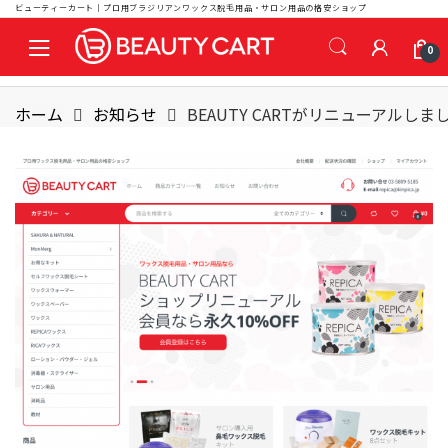
ビューティーカート｜プロ用ブラジリアンワックス脱毛用品・サロン用品の格安ショップ
S
S
0
k
k
i
i
p
p
ホーム
お知らせ
BEAUTY CARTがリニューアルしま
t
t
o
o
n
c
a
o
v
n
i
t
g
e
a
n
t
t
i
o
n