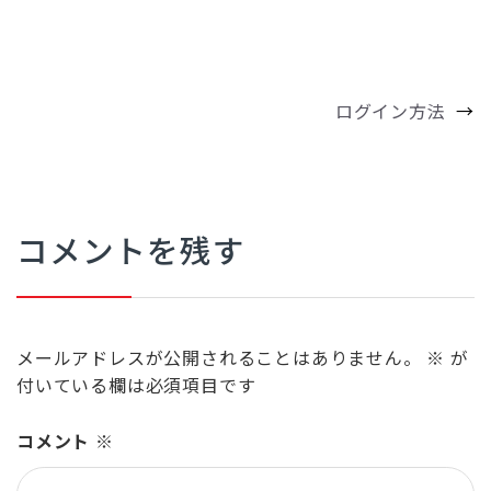
投
ログイン方法
→
稿
ナ
ビ
ゲ
ー
シ
ョ
コメントを残す
ン
メールアドレスが公開されることはありません。
※
が
付いている欄は必須項目です
コメント
※