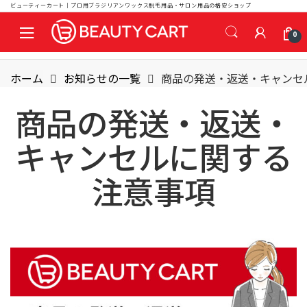
ビューティーカート｜プロ用ブラジリアンワックス脱毛用品・サロン用品の格安ショップ
S
S
0
k
k
i
i
p
p
ホーム
お知らせの一覧
商品の発送・返送・キャンセ
t
t
o
o
商品の発送・返送・
n
c
a
o
キャンセルに関する
v
n
i
t
注意事項
g
e
a
n
t
t
i
o
n