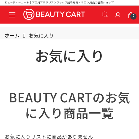
ビューティーカート｜プロ用ブラジリアンワックス脱毛用品・サロン用品の格安ショップ
S
S
0
k
k
i
i
p
p
ホーム
お気に入り
t
t
o
o
お気に入り
n
c
a
o
v
n
i
t
g
e
BEAUTY CARTのお気
a
n
t
t
に入り商品一覧
i
o
n
お気に入りリストに商品がありません