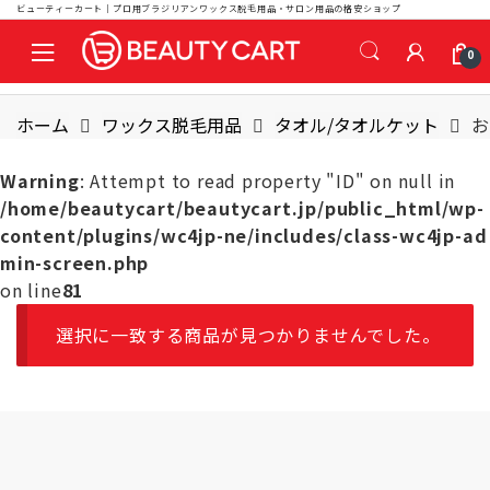
ビューティーカート｜プロ用ブラジリアンワックス脱毛用品・サロン用品の格安ショップ
S
S
0
k
k
i
i
p
p
ホーム
ワックス脱毛用品
タオル/タオルケット
お
t
t
o
o
Warning
: Attempt to read property "ID" on null in
n
c
/home/beautycart/beautycart.jp/public_html/wp-
a
o
content/plugins/wc4jp-ne/includes/class-wc4jp-ad
v
n
min-screen.php
i
t
on line
81
g
e
a
n
選択に一致する商品が見つかりませんでした。
t
t
i
o
n