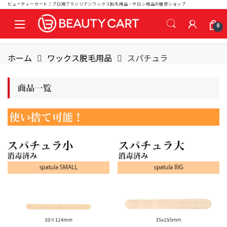
ビューティーカート｜プロ用ブラジリアンワックス脱毛用品・サロン用品の格安ショップ
S
S
0
k
k
i
i
p
p
ホーム
ワックス脱毛用品
スパチュラ
t
t
o
o
n
c
a
o
v
n
i
t
g
e
a
n
t
t
i
o
n