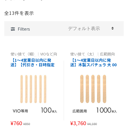
全13件を表示
Filters
使い捨て（細）：VIOなど向
使い捨て（太）：広範囲向
け
,
使い捨て（細）：VIO等
け
,
使い捨て（太）：広範囲
【1～4営業日以内に発
【1～4営業日以内に発
向け
,
使い捨て（細）：VIO
向け
,
使い捨て（太）：広範
送】【代引き・日時指定
送】木製スパチュラ 大 00
等向け
,
使い捨て（細）：VI
囲向け
,
使い捨て（太）：広
O等向け
範囲向け
不可】木製スパチュラ 小
0本消毒済み【使い捨てス
00本消毒済み【使い捨て
パチュラブラジリアンワ
スパチュラブラジリアン
ックス ヘラ ワックス脱毛
ワックス ヘラ ワックス脱
用ウッドスパチュラ エス
毛用ウッドスパチュラ エ
テ用品 サロン 医療 病院
ステ用品 サロン 医療 病院
】
】
¥
760
¥
3,760
¥
850
¥
4,180