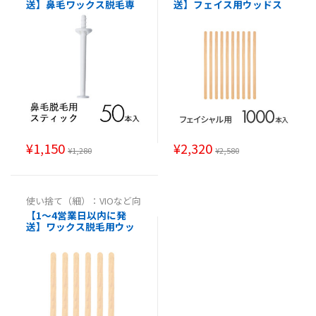
送】鼻毛ワックス脱毛専
送】フェイス用ウッドス
用スティック 50本入 鼻毛
パチュラ 細 000本消毒済
脱毛 ブラジリアンワック
み【使い捨てスパチュラ
ス スパチュラ 棒 ヘラ
ブラジリアンワックス ヘ
ラ ワックス脱毛木製スパ
チュラ エステ用品 サロン
医療 病院 】
¥
1,150
¥
2,320
¥
1,280
¥
2,580
使い捨て（細）：VIOなど向
け
,
使い捨て（細）：VIO等
【1～4営業日以内に発
向け
,
使い捨て（細）：VIO
送】ワックス脱毛用ウッ
等向け
,
使い捨て（細）：VI
O等向け
ドスパチュラ小 0000本消
毒済み【使い捨てスパチ
ュラブラジリアンワック
ス ヘラ ワックス脱毛木製
スパチュラ エステ用品 サ
ロン 医療 病院 】