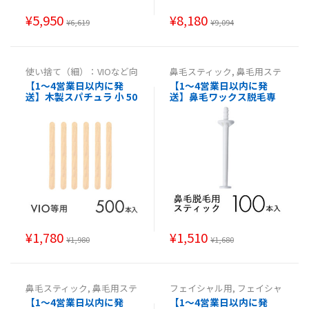
¥
5,950
¥
8,180
¥
6,619
¥
9,094
使い捨て（細）：VIOなど向
鼻毛スティック
,
鼻毛用ステ
け
,
使い捨て（細）：VIO等
ィック
,
鼻毛用スティック
,
【1～4営業日以内に発
【1～4営業日以内に発
向け
,
使い捨て（細）：VIO
鼻毛用スティック
送】木製スパチュラ 小 50
送】鼻毛ワックス脱毛専
等向け
,
使い捨て（細）：VI
O等向け
0本消毒済み【使い捨てス
用スティック 00本入 鼻毛
パチュラブラジリアンワ
脱毛 ブラジリアンワック
ックス ヘラ ワックス脱毛
ス スパチュラ 棒 ヘラ
用ウッドスパチュラ エス
テ用品 サロン 医療 病院
】
¥
1,780
¥
1,510
¥
1,980
¥
1,680
鼻毛スティック
,
鼻毛用ステ
フェイシャル用
,
フェイシャ
ィック
,
鼻毛用スティック
,
ル用
,
フェイシャル用
,
フェ
【1～4営業日以内に発
【1～4営業日以内に発
鼻毛用スティック
イシャル用