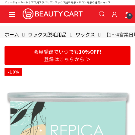
ビューティーカート｜プロ用ブラジリアンワックス脱毛用品・サロン用品の格安ショップ
S
S
0
k
k
i
i
p
p
ホーム
ワックス脱毛用品
ワックス
【1～4営業日
t
t
o
o
会員登録でいつでも
10%OFF!
n
c
登録はこちらから ＞
a
o
v
n
-
10%
i
t
g
e
a
n
t
t
i
o
n