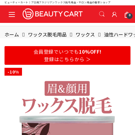
ビューティーカート｜プロ用ブラジリアンワックス脱毛用品・サロン用品の格安ショップ
S
S
0
k
k
i
i
p
p
ホーム
ワックス脱毛用品
ワックス
油性ハードワ
t
t
o
o
会員登録でいつでも
10%OFF!
n
c
登録はこちらから ＞
a
o
v
n
-
10%
i
t
g
e
a
n
t
t
i
o
n