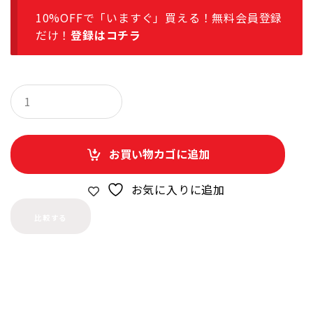
10%OFFで「いますぐ」買える！無料会員登録
だけ！
登録はコチラ
Q
u
a
n
t
お買い物カゴに追加
i
t
y
お気に入りに追加
比較する