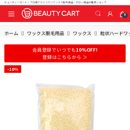
ビューティーカート｜プロ用ブラジリアンワックス脱毛用品・サロン用品の格安ショップ
S
S
0
k
k
i
i
p
p
ホーム
ワックス脱毛用品
ワックス
粒状ハードワ
t
t
o
o
会員登録でいつでも
10%OFF!
n
c
登録はこちらから ＞
a
o
v
n
-
10%
i
t
g
e
a
n
t
t
i
o
n