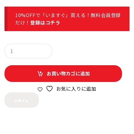
10%OFFで「いますぐ」買える！無料会員登録
だけ！
登録はコチラ
Q
u
a
n
t
お買い物カゴに追加
i
t
y
お気に入りに追加
比較する