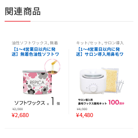
関連商品
油性ソフトワックス
,
無着
キット/セット
,
サロン導入
色油性ソフトワックス
セット/キット
【1～4営業日以内に発
【1～4営業日以内に発
送】無着色油性ソフトワ
送】サロン導入用鼻毛ワ
ックス 400ml（敏感肌
ックス脱毛キット ブラジ
用）個 REPICA 缶タイ
リアンワックス 鼻毛脱毛
プ ブラジリアンワックス
として大人気
ワックス脱毛
¥
2,980
¥
4,980
¥
2,680
¥
4,480