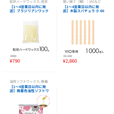
粒状ハードワックス
,
粒状
使い捨て（細）：VIOなど
ハードワックス
向け
,
使い捨て（細）：VIO
【1～4営業日以内に発
【1～4営業日以内に発
等向け
,
使い捨て（細）：VI
送】ブラジリアンワック
送】木製スパチュラ 小 00
O等向け
,
使い捨て（細）：
VIO等向け
ス粒状ハードワックス 10
0本消毒済み【使い捨てス
0g ホワイトミルク REPIC
パチュラブラジリアンワ
A ワックス脱毛・鼻毛脱
ックス ヘラ ワックス脱毛
毛(鼻毛ワックス)として
用ウッドスパチュラ エス
も大人気 【50g×2袋でお
テ用品 サロン 医療 病院
届け】
】
¥
880
¥
3,180
¥
790
¥
2,860
油性ソフトワックス
,
無着
色油性ソフトワックス
【1～4営業日以内に発
送】無着色油性ソフトワ
ックス 400ml（敏感肌
用） 3個 肌に優しいワッ
クス脱毛・ブラジリアン
ワックス 【日本製】REPI
CA