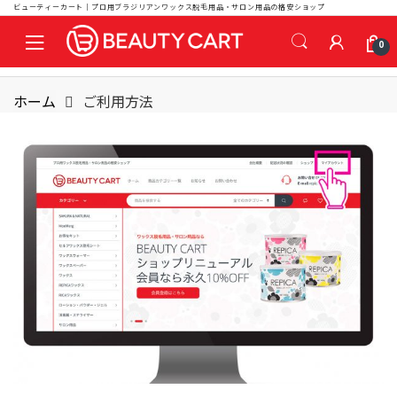
ビューティーカート｜プロ用ブラジリアンワックス脱毛用品・サロン用品の格安ショップ
S
S
0
k
k
i
i
p
p
ホーム
ご利用方法
t
t
o
o
n
c
a
o
v
n
i
t
g
e
a
n
t
t
i
o
n