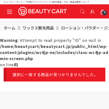
ビューティーカート｜プロ用ブラジリアンワックス脱毛用品・サロン用品の格安ショップ
S
S
0
k
k
i
i
p
p
ホーム
ワックス脱毛用品
ローション・パウダー・ジ
t
t
o
o
Warning
: Attempt to read property "ID" on null in
n
c
/home/beautycart/beautycart.jp/public_html/wp-
a
o
content/plugins/wc4jp-ne/includes/class-wc4jp-ad
v
n
min-screen.php
i
t
on line
81
g
e
a
n
選択に一致する商品が見つかりませんでした。
t
t
i
o
n