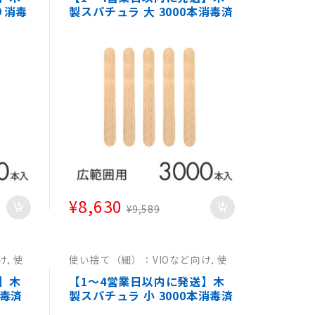
（太）：広範囲向け
り消毒
製スパチュラ 大 3000本消毒済
ラブ
み【使い捨てスパチュラブラ
 ワッ
ジリアンワックス ヘラ ワック
ュラ
ス脱毛用ウッドスパチュラ エ
病院
ステ用品 サロン 医療 病院 】
¥
8,630
¥
9,589
け
,
使
使い捨て（細）：VIOなど向け
,
使
使い捨
い捨て（細）：VIO等向け
,
使い捨
捨て
て（細）：VIO等向け
,
使い捨て
】木
【1～4営業日以内に発送】木
（細）：VIO等向け
消毒済
製スパチュラ 小 3000本消毒済
ブラ
み【使い捨てスパチュラブラ