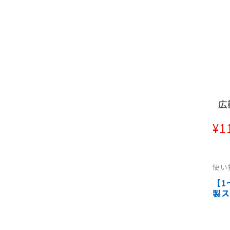
ジリ
ス脱
ステ
¥
1
使い
い捨
て（
【1
（細
製ス
み
ジリ
ス脱