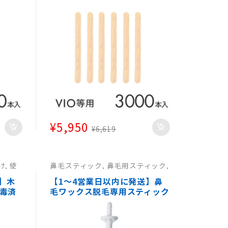
ワック
ジリアンワックス ヘラ ワック
 エ
ス脱毛用ウッドスパチュラ エ
院 】
ステ用品 サロン 医療 病院 】
¥
5,950
¥
6,619
け
,
使
鼻毛スティック
,
鼻毛用スティック
,
使い捨
鼻毛用スティック
,
鼻毛用スティッ
捨て
ク
】木
【1～4営業日以内に発送】鼻
消毒済
毛ワックス脱毛専用スティック
ブラ
00本入 鼻毛脱毛 ブラジリアン
ワック
ワックス スパチュラ 棒 ヘラ
 エ