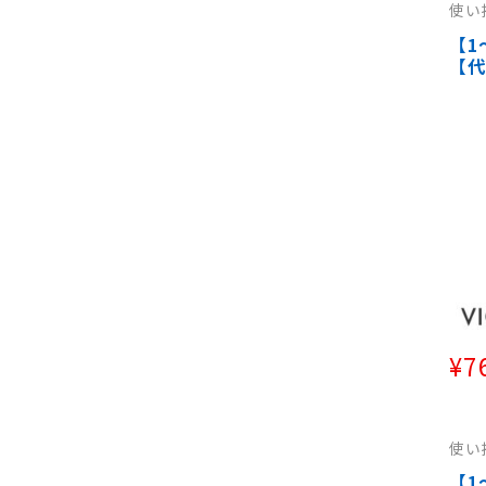
使い
い捨
て（
【1
（細
【
製ス
【
リア
脱毛
テ用
¥
7
使い
捨て
（太
【1