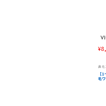
ステ
¥
8
鼻毛
鼻毛
ク
【1
毛ワ
50
ワッ