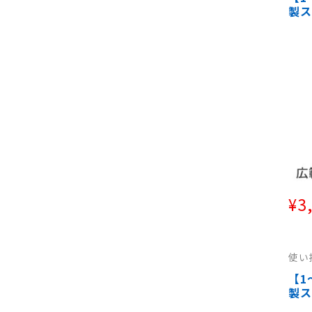
（太
製ス
み
ジリ
ス脱
ステ
¥
3
使い
捨て
（太
【1
（太
製ス
み