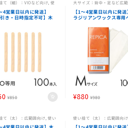
捨て（細）：VIOなど向け
,
使
大サイズ：背中・足など広
て（細）：VIO等向け
,
使い捨
け
,
大サイズ：背中・足など
細）：VIO等向け
,
使い捨て
向け
,
大サイズ：背中・足な
～4営業日以内に発送】
【1～4営業日以内に発送
）：VIO等向け
囲向け
代引き・日時指定不可】木
ラジリアンワックス専用
パチュラ 小 00本消毒済み
ー 7cm×5cm 00枚入り
使い捨てスパチュラブラジ
ット済みタイプ】 REPIC
ンワックス ヘラ ワックス
ピカストリップシート ス
用ウッドスパチュラ エス
ップスシート ワックスペ
品 サロン 医療 病院 】
ー デリケートゾーン・VI
ックス脱毛として 敏感肌
使用可能
60
¥
880
¥
850
¥
980
捨て（太）：広範囲向け
,
使い
使い捨て（太）：広範囲向
（太）：広範囲向け
,
使い捨て
捨て（太）：広範囲向け
,
使
）：広範囲向け
,
使い捨て
（太）：広範囲向け
,
使い捨
～4営業日以内に発送】木
【1～4営業日以内に発送