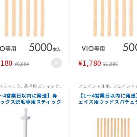
用品 サロン 医療 病院 】
ステ用品 サロン 医療 病
,180
¥
1,780
¥
9,094
¥
1,980
スティック
,
鼻毛用スティック
,
フェイシャル用
,
フェイシャ
用スティック
,
鼻毛用スティッ
フェイシャル用
,
フェイシャ
～4営業日以内に発送】鼻
【1～4営業日以内に発送
ックス脱毛専用スティック
ェイス用ウッドスパチュラ
本入 鼻毛脱毛 ブラジリアン
000本消毒済み【使い捨
クス スパチュラ 棒 ヘラ
チュラブラジリアンワッ
ヘラ ワックス脱毛木製ス
ュラ エステ用品 サロン 
病院 】