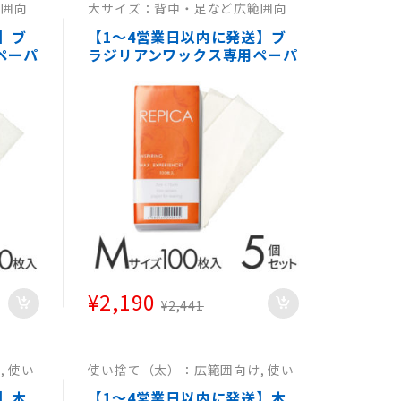
範囲向
大サイズ：背中・足など広範囲向
広範囲
け
,
大サイズ：背中・足など広範囲
ど広範
向け
,
大サイズ：背中・足など広範
】ブ
【1～4営業日以内に発送】ブ
囲向け
ペーパ
ラジリアンワックス専用ペーパ
 【カ
ー 7cm×5cm 00枚入り×5個
A リ
セット(500枚) 【カット済みタ
トリ
イプ】 REPICA ストリップス
ーパ
シート ワックスペーパー リピ
Oのワ
カストリップシート デリケー
でも
トゾーン・VIOのワックス脱毛
として 敏感肌でも使用可能
¥
2,190
¥
2,441
け
,
使い
使い捨て（太）：広範囲向け
,
使い
い捨て
捨て（太）：広範囲向け
,
使い捨て
て
（太）：広範囲向け
,
使い捨て
】木
【1～4営業日以内に発送】木