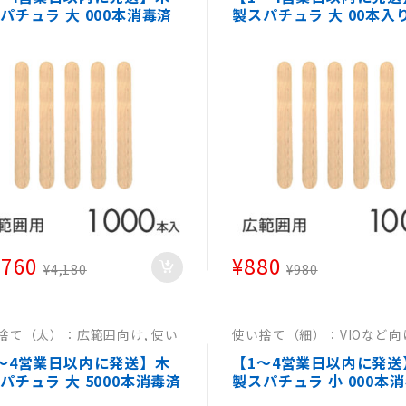
）：広範囲向け
（太）：広範囲向け
パチュラ 大 000本消毒済
製スパチュラ 大 00本入
【使い捨てスパチュラブラ
済み【使い捨てスパチュ
アンワックス ヘラ ワック
ラジリアンワックス ヘラ
毛用ウッドスパチュラ エ
クス脱毛用ウッドスパチ
用品 サロン 医療 病院 】
エステ用品 サロン 医療 
】
,760
¥
880
¥
4,180
¥
980
捨て（太）：広範囲向け
,
使い
使い捨て（細）：VIOなど向
（太）：広範囲向け
,
使い捨て
い捨て（細）：VIO等向け
,
）：広範囲向け
,
使い捨て
て（細）：VIO等向け
,
使い
～4営業日以内に発送】木
【1～4営業日以内に発送
）：広範囲向け
（細）：VIO等向け
パチュラ 大 5000本消毒済
製スパチュラ 小 000本
【使い捨てスパチュラブラ
み【使い捨てスパチュラ