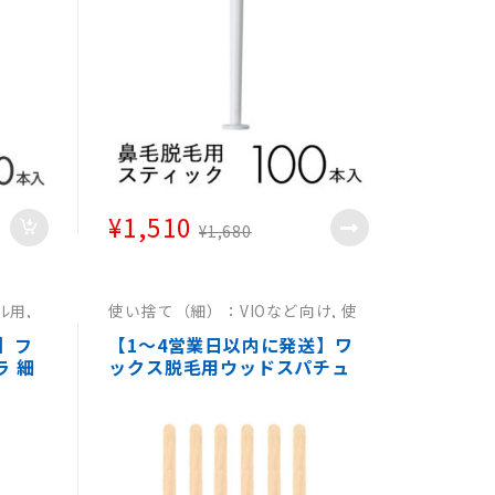
院 】
¥
1,510
¥
1,680
ル用
,
使い捨て（細）：VIOなど向け
,
使
ル用
い捨て（細）：VIO等向け
,
使い捨
て（細）：VIO等向け
,
使い捨て
】フ
【1～4営業日以内に発送】ワ
（細）：VIO等向け
 細
ックス脱毛用ウッドスパチュ
てスパ
ラ小 0000本消毒済み【使い捨
クス
てスパチュラブラジリアンワッ
パチ
クス ヘラ ワックス脱毛木製ス
医療
パチュラ エステ用品 サロン 医
療 病院 】