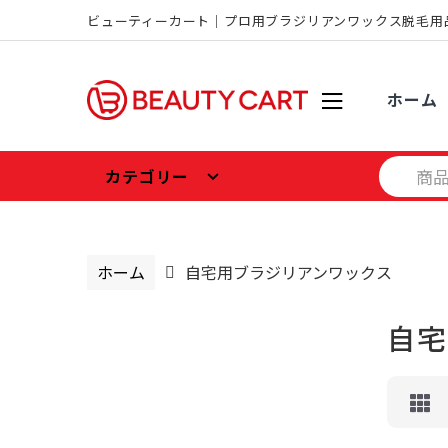
ビューティーカート｜プロ用ブラジリアンワックス脱毛用
S
S
k
k
ホーム
i
i
p
p
S
t
t
カテゴリー
e
o
o
a
n
c
r
c
a
o
h
ホーム
自宅用ブラジリアンワックス
v
n
f
i
t
o
g
e
r:
自宅
a
n
t
t
i
o
n