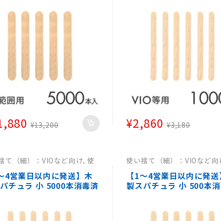
アンワックス ヘラ ワック
ジリアンワックス ヘラ 
毛用ウッドスパチュラ エ
ス脱毛用ウッドスパチュラ
用品 サロン 医療 病院 】
ステ用品 サロン 医療 病
1,880
¥
2,860
¥
13,200
¥
3,180
捨て（細）：VIOなど向け
,
使
使い捨て（細）：VIOなど向
て（細）：VIO等向け
,
使い捨
い捨て（細）：VIO等向け
,
細）：VIO等向け
,
使い捨て
て（細）：VIO等向け
,
使い
～4営業日以内に発送】木
【1～4営業日以内に発送
）：VIO等向け
（細）：VIO等向け
パチュラ 小 5000本消毒済
製スパチュラ 小 500本
【使い捨てスパチュラブラ
み【使い捨てスパチュラ
アンワックス ヘラ ワック
ジリアンワックス ヘラ 
毛用ウッドスパチュラ エ
ス脱毛用ウッドスパチュラ