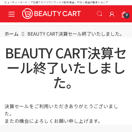
ビューティーカート｜プロ用ブラジリアンワックス脱毛用品・サロン用品の格安ショップ
S
S
0
k
k
i
i
p
p
ホーム
BEAUTY CART決算セール終了いたしました。
t
t
o
o
BEAUTY CART決算セ
n
c
a
o
ール終了いたしまし
v
n
i
t
た。
g
e
a
n
t
t
i
決算セールをご利用いただきありがとうございまし
o
た。
n
またの機会によろしくお願い申し上げます。